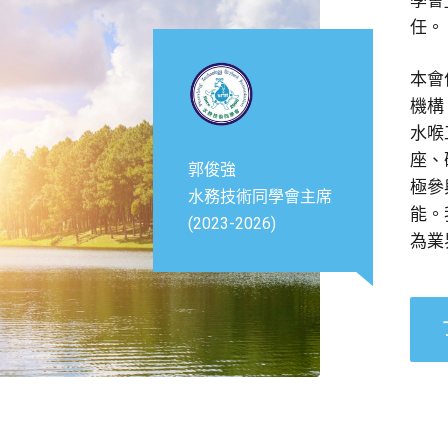
學會
任。
本會
機構
水喉
座、
郭俊強
極參
水務技術同學會主席
能。
(2023-2026)
為業