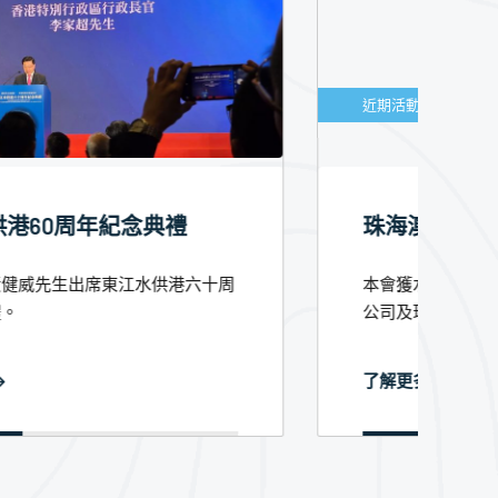
近期活動
近
珠海澳門水庫參觀
本會獲水務署邀請參觀澳門自來水股份有限
會
公司及珠海水...
長
了解更多
了