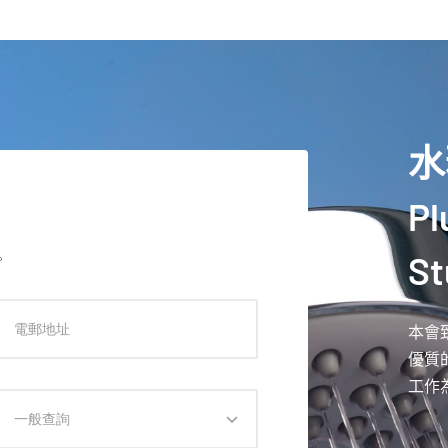
水
Pl
。
St
本會
優質
工作
一般查詢