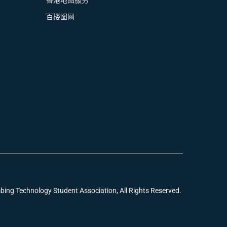
香港地图服务
百楼图网
echnology Student Association, All Rights Reserved.