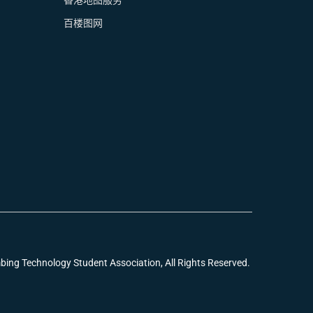
香港地图服务
百楼图网
echnology Student Association, All Rights Reserved.