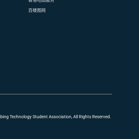
香港地图服务
百楼图网
echnology Student Association, All Rights Reserved.