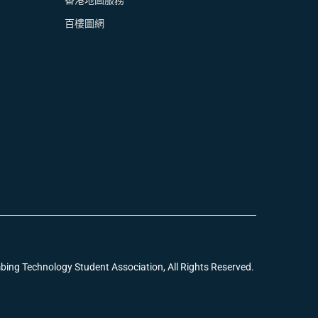
香港地圖服務
百樓圖網
echnology Student Association, All Rights Reserved.